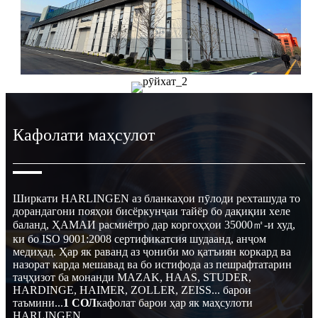
Кафолати маҳсулот
Ширкати HARLINGEN аз бланкаҳои пӯлоди рехташуда то
дорандагони пояҳои бисёркунҷаи тайёр бо дақиқии хеле
баланд, ҲАМАИ расмиётро дар коргоҳҳои 35000㎡-и худ,
ки бо ISO 9001:2008 сертификатсия шудаанд, анҷом
медиҳад. Ҳар як раванд аз ҷониби мо қатъиян коркард ва
назорат карда мешавад ва бо истифода аз пешрафтатарин
таҷҳизот ба монанди MAZAK, HAAS, STUDER,
HARDINGE, HAIMER, ZOLLER, ZEISS... барои
таъмини...
1 СОЛ
кафолат барои ҳар як маҳсулоти
HARLINGEN.