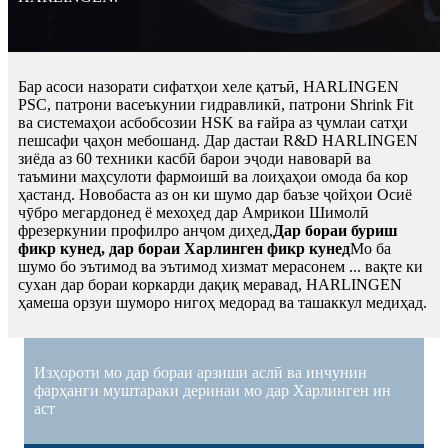
Бар асоси назорати сифатҳои хеле қатъӣ, HARLINGEN
PSC, патрони васеъкунии гидравликӣ, патрони Shrink Fit
ва системаҳои асбобсозии HSK ва ғайра аз ҷумлаи сатҳи
пешсафи ҷаҳон мебошанд. Дар дастаи R&D HARLINGEN
зиёда аз 60 техники касбӣ барои эҷоди навоварӣ ва
таъмини маҳсулоти фармоишӣ ва лоиҳаҳои омода ба кор
ҳастанд. Новобаста аз он ки шумо дар баъзе ҷойҳои Осиё
чӯбро мегардонед ё мехоҳед дар Амрикои Шимолӣ
фрезеркунии профилро анҷом диҳед,
Дар бораи буриш
фикр кунед, дар бораи Харлинген фикр кунед
Мо ба
шумо бо эътимод ва эътимод хизмат мерасонем ... вақте ки
сухан дар бораи коркарди дақиқ меравад, HARLINGEN
ҳамеша орзуи шуморо нигоҳ медорад ва ташаккул медиҳад.
Изҳороти мо дар бораи арзиши аслӣ ва инчунин
фарҳанги муштараки деринаи мо дар Харлинген ин
аст