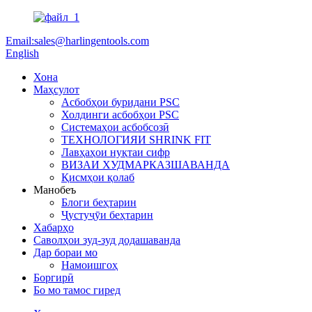
Email:sales@harlingentools.com
English
Хона
Маҳсулот
Асбобҳои буридани PSC
Холдинги асбобҳои PSC
Системаҳои асбобсозӣ
ТЕХНОЛОГИЯИ SHRINK FIT
Лавҳаҳои нуқтаи сифр
ВИЗАИ ХУДМАРКАЗШАВАНДА
Қисмҳои қолаб
Манобеъ
Блоги беҳтарин
Ҷустуҷӯи беҳтарин
Хабарҳо
Саволҳои зуд-зуд додашаванда
Дар бораи мо
Намоишгоҳ
Боргирӣ
Бо мо тамос гиред