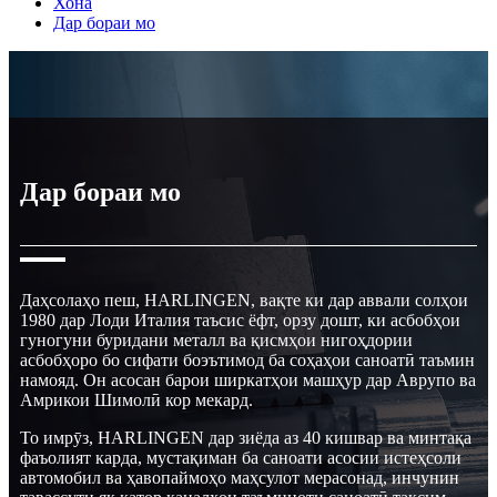
Хона
Дар бораи мо
Дар бораи мо
Даҳсолаҳо пеш, HARLINGEN, вақте ки дар аввали солҳои
1980 дар Лоди Италия таъсис ёфт, орзу дошт, ки асбобҳои
гуногуни буридани металл ва қисмҳои нигоҳдории
асбобҳоро бо сифати боэътимод ба соҳаҳои саноатӣ таъмин
намояд. Он асосан барои ширкатҳои машҳур дар Аврупо ва
Амрикои Шимолӣ кор мекард.
То имрӯз, HARLINGEN дар зиёда аз 40 кишвар ва минтақа
фаъолият карда, мустақиман ба саноати асосии истеҳсоли
автомобил ва ҳавопаймоҳо маҳсулот мерасонад, инчунин