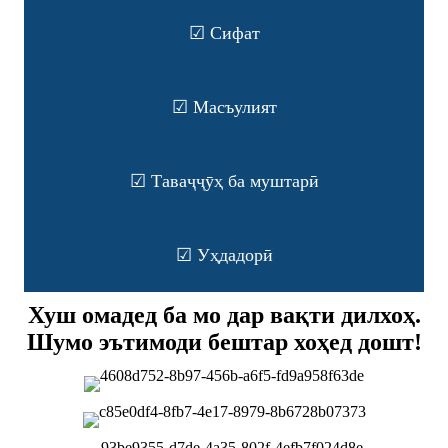
☑ Сифат
☑ Масъулият
☑ Таваҷҷӯҳ ба муштарӣ
☑ Уҳдадорӣ
Хуш омадед ба мо дар вақти дилхоҳ.
Шумо эътимоди бештар хоҳед дошт!