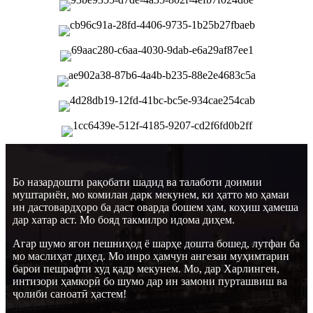
Бо назардошти рақобати шадид ва талаботи доимии
муштариён, мо комилан дарк мекунем, ки ҳатто мо ҳамаи
ин дастовардҳоро ба даст оварда бошем ҳам, коҳиш ҳамеша
дар хатар аст. Мо бояд такмилро идома диҳем.
Агар шумо ягон пешниҳод ё шарҳе дошта бошед, лутфан ба
мо маслиҳат диҳед. Мо инро ҳамчун ангезаи муҳимтарин
барои пешрафти худ қадр мекунем. Мо, дар Харлинген,
интизори ҳамкорӣ бо шумо дар ин замони пурташвиш ва
ҷолиби саноатӣ ҳастем!