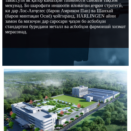
тавассути як қатор каналҳои таъминоти саноатӣ тақсим
мекунад. Бо шарофати иншооти иловагии иҷрои стратегӣ,
ки дар Лос-Анҷелес (барои Амрикои Пан) ва Шанхай
(барои минтақаи Осиё) ҷойгиранд, HARLINGEN айни
замон ба мизоҷон дар саросари ҷаҳон бо асбобҳои
стандартии буридани металл ва асбобҳои фармоишӣ хизмат
мерасонад.