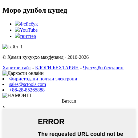
Моро дунбол кунед
Фейсбук
YouTube
твиттер
© Ҳамаи ҳуқуқҳо маҳфузанд - 2010-2026
Харитаи сайт
-
БЛОГИ БЕҲТАРИН
-
Ҷустуҷӯи беҳтарин
Фиристодани почтаи электронӣ
sales@sctools.com
+86-28-85265888
Ватсап
x