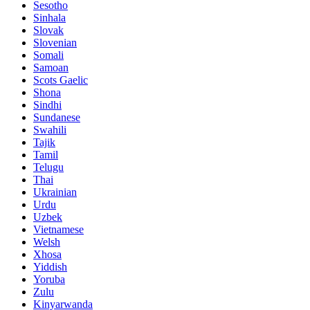
Sesotho
Sinhala
Slovak
Slovenian
Somali
Samoan
Scots Gaelic
Shona
Sindhi
Sundanese
Swahili
Tajik
Tamil
Telugu
Thai
Ukrainian
Urdu
Uzbek
Vietnamese
Welsh
Xhosa
Yiddish
Yoruba
Zulu
Kinyarwanda