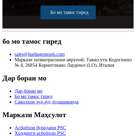
Бо мо тамос гиред
бо мо тамос гиред
sales@harlingentools.com
Маркази хизматрасонии аврупоӣ: Тавассути Кодогнино
№ 4, 26854 Корнеглиано Лауденсе (LO), Италия
Дар бораи мо
Дар бораи мо
Бо мо тамос гиред
Саволҳои зуд-зуд додашаванда
Маркази Маҳсулот
Асбобҳои буридани PSC
Холдинги асбобҳои PSC