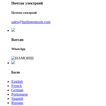
Почтаи электронӣ
Почтаи электронӣ
sales@harlingentools.com
Ватсап
WhatsApp
Боло
English
French
German
Portuguese
Spanish
Russian