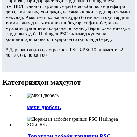
Сармоягузорӣ дар дастгоҳи гардишии Harlingen PSC
SVJBR/L маънои сармоягузорӣ ба асбоби баландсифатро
дорад, ки натиҷаҳои дақиқ ва самараноки гардишро таъмин
мекунад. Амалиёти коркарди худро бо ин дастгоҳи гардиш
такмил диҳед ва ҳосилнокии беҳтар, сифати беҳтар ва
мӯҳлати тӯлонии асбобро эҳсос кунед. Барои ҳама ниёзҳои
гардиши худ ба Harlingen PSC эътимод кунед ва
қобилиятҳои коркарди худро ба сатҳи оянда баред.
* Дар шаш андоза дастрас аст: PSC3-PSC10, диаметр: 32,
40, 50, 63, 80 ва 100
Категорияҳои маҳсулот
мехи дюбель
Дорандаи асбоби гардиши PSC