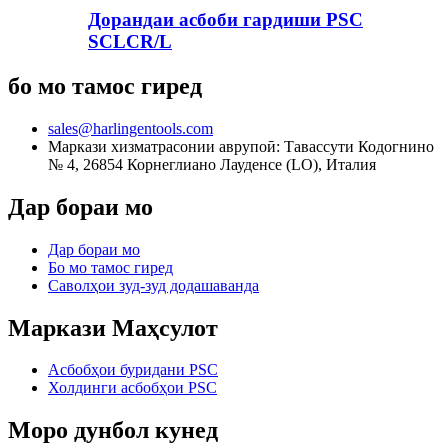
Дорандаи асбоби гардиши PSC
SCLCR/L
бо мо тамос гиред
sales@harlingentools.com
Маркази хизматрасонии аврупоӣ: Тавассути Кодогнино
№ 4, 26854 Корнеглиано Лауденсе (LO), Италия
Дар бораи мо
Дар бораи мо
Бо мо тамос гиред
Саволҳои зуд-зуд додашаванда
Маркази Маҳсулот
Асбобҳои буридани PSC
Холдинги асбобҳои PSC
Моро дунбол кунед