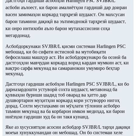
Дастгоҳи гардиши асбобҳои Harlingen PSC SVJBR/L
асбоби аълоест, ки барои амалиётҳои гардишӣ дар доираи
васеи замимаҳои коркард тарҳрезӣ шудааст. Он махсусан
барои таъмини дақиқӣ ва эътимоднокӣ тарҳрезӣ шудааст,
ки онро интихоби аъло барои мутахассисони соҳа
мегардонад.
Асбобдоркунаки SVJBR/L қисми системаи Harlingen PSC
мебошад, ки бо сифати истисноӣ ва мутобиқати
бефосилааш машҳур аст. Ин асбобдоркунакро ба осонӣ ба
дастгоҳҳои мавҷудаи коркард ворид кардан мумкин аст, ки
вақтро сарфа мекунад ва самаранокии умумиро беҳтар
мекунад.
Дастгоҳи гардиши асбобҳои Harlingen PSC SVJBR/L, ки бо
дарназардошти устуворӣ сохта шудааст, метавонад ба
қувваҳои буриши шадид тоб оварад ва ҳатто дар
душвортарин муҳитҳои коркард кори устуворро нигоҳ
дорад. Сохти мустаҳками он мӯҳлати тӯлонии асбобро
таъмин мекунад ва ба корбарон имкон медиҳад, ки барои
ниёзҳои гардиши худ ба он такя кунанд.
Яке аз хусусиятҳои асосии асбобдор SVJBR/L тарҳи дақиқи
моеъи хунуккунандаи он мебошад. Он бо системаи хеле