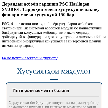
Дорандаи асбоби гардиши PSC Harlingen
SVJBR/L Тарроҳии моеъи хунуккунии дақиқ,
фишори моеъи хунуккунӣ 150 бар
PSC, ба истиснои шохаҳои бисёркунҷа барои асбобҳои
статсионарӣ, як системаи асбобҳои модулӣ бо пайвасткунии
бисёркунҷаи конусшакл мебошад, ки имкон медиҳад
ҷойгиркунӣ ва фишурдани дақиқи устувор ва ҳамзамон байни
интерфейси бисёркунҷаи конусшакл ва интерфейси фланҷӣ
имконпазир гардад.
Ба мо почтаи электронӣ фиристед
Хусусиятҳои маҳсулот
Интиқоли моменти баланд
Ҳарду сатҳи бисёркунҷаи конусшакл ва фланҷ ҷойгир
ва фишурда шудаанд, ки интиқоли моменти баланди