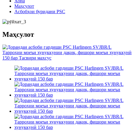
Хона
Маҳсулот
Асбобҳои буридани PSC
Маҳсулот