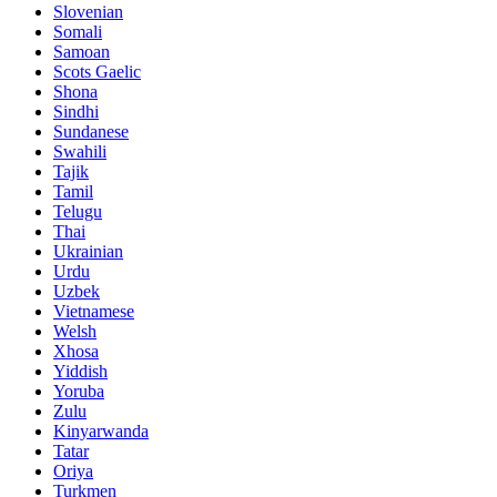
Slovenian
Somali
Samoan
Scots Gaelic
Shona
Sindhi
Sundanese
Swahili
Tajik
Tamil
Telugu
Thai
Ukrainian
Urdu
Uzbek
Vietnamese
Welsh
Xhosa
Yiddish
Yoruba
Zulu
Kinyarwanda
Tatar
Oriya
Turkmen