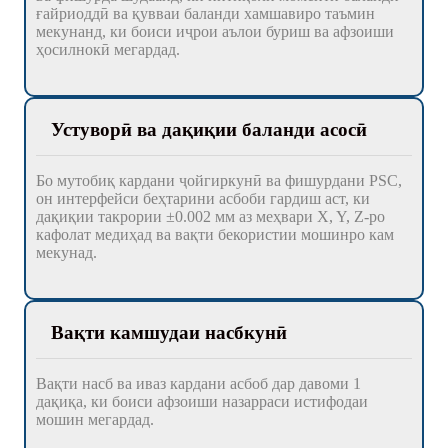
ғайриоддӣ ва қувваи баланди хамшавиро таъмин
мекунанд, ки боиси иҷрои аълои буриш ва афзоиши
ҳосилнокӣ мегардад.
Устуворӣ ва дақиқии баланди асосӣ
Бо мутобиқ кардани ҷойгиркунӣ ва фишурдани PSC,
он интерфейси беҳтарини асбоби гардиш аст, ки
дақиқии такрории ±0.002 мм аз меҳвари X, Y, Z-ро
кафолат медиҳад ва вақти бекористии мошинро кам
мекунад.
Вақти камшудаи насбкунӣ
Вақти насб ва иваз кардани асбоб дар давоми 1
дақиқа, ки боиси афзоиши назарраси истифодаи
мошин мегардад.