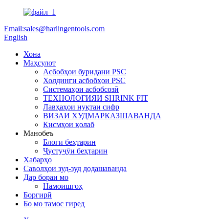
Email:sales@harlingentools.com
English
Хона
Маҳсулот
Асбобҳои буридани PSC
Холдинги асбобҳои PSC
Системаҳои асбобсозӣ
ТЕХНОЛОГИЯИ SHRINK FIT
Лавҳаҳои нуқтаи сифр
ВИЗАИ ХУДМАРКАЗШАВАНДА
Қисмҳои қолаб
Манобеъ
Блоги беҳтарин
Ҷустуҷӯи беҳтарин
Хабарҳо
Саволҳои зуд-зуд додашаванда
Дар бораи мо
Намоишгоҳ
Боргирӣ
Бо мо тамос гиред