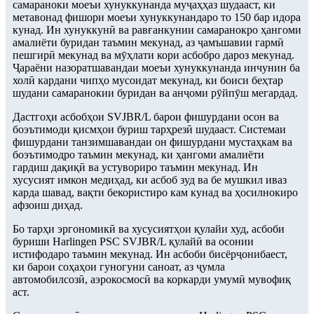
самараноки моеъи хунуккунанда муҷаҳҳаз шудааст, ки
метавонад фишори моеъи хунуккунандаро то 150 бар идора
кунад. Ин хунуккунӣ ва равғанкунии самаранокро ҳангоми
амалиёти буридан таъмин мекунад, аз ҷамъшавии гармӣ
пешгирӣ мекунад ва мӯҳлати кори асбобро дароз мекунад.
Ҷараёни назоратшавандаи моеъи хунуккунанда инчунин ба
холӣ кардани чипҳо мусоидат мекунад, ки боиси беҳтар
шудани самаранокии буридан ва анҷоми рӯйпӯш мегардад.
Дастгоҳи асбобҳои SVJBR/L барои фишурдани осон ва
боэътимоди қисмҳои буриш тарҳрезӣ шудааст. Системаи
фишурдани танзимшавандаи он фишурдани мустаҳкам ва
боэътимодро таъмин мекунад, ки ҳангоми амалиёти
гардиш дақиқӣ ва устувориро таъмин мекунад. Ин
хусусият имкон медиҳад, ки асбоб зуд ва бе мушкил иваз
карда шавад, вақти бекористиро кам кунад ва ҳосилнокиро
афзоиш диҳад.
Бо тарҳи эргономикӣ ва хусусиятҳои қулайи худ, асбоби
буриши Harlingen PSC SVJBR/L қулайӣ ва осонии
истифодаро таъмин мекунад. Ин асбоби бисёрҷонибаест,
ки барои соҳаҳои гуногуни саноат, аз ҷумла
автомобилсозӣ, аэрокосмосӣ ва коркарди умумӣ мувофиқ
аст.