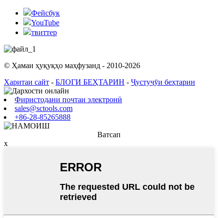
Фейсбук
YouTube
твиттер
© Ҳамаи ҳуқуқҳо маҳфузанд - 2010-2026
Харитаи сайт
-
БЛОГИ БЕҲТАРИН
-
Ҷустуҷӯи беҳтарин
Фиристодани почтаи электронӣ
sales@sctools.com
+86-28-85265888
Ватсап
x