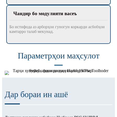
Чандир бо модулияти васеъ
Бо истифода аз арборҳои гуногун коркарди асбобҳои
камтарро талаб мекунад.
Параметрҳои маҳсулот
Дар бораи ин ашё